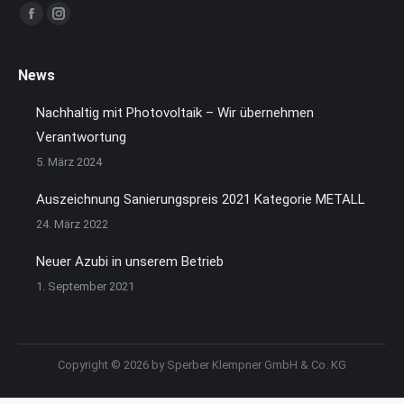
Finden Sie uns auf:
Facebook
Instagram
page
page
opens
opens
News
in
in
Nachhaltig mit Photovoltaik – Wir übernehmen
new
new
Verantwortung
window
window
5. März 2024
Auszeichnung Sanierungspreis 2021 Kategorie METALL
24. März 2022
Neuer Azubi in unserem Betrieb
1. September 2021
Copyright © 2026 by Sperber Klempner GmbH & Co. KG