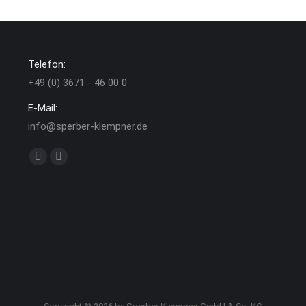
Telefon:
+49 (0) 3671 - 46 00 0
E-Mail:
info@sperber-klempner.de
Finden Sie uns auf:
Facebook
Instagram
page
page
opens
opens
in
in
new
new
window
window