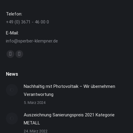
Telefon:
+49 (0) 3671 - 46 00 0
E-Mail:
info@sperber-klempner.de
Finden Sie uns auf:
Facebook
Instagram
page
page
opens
opens
News
in
in
Nachhaltig mit Photovoltaik – Wir übernehmen
new
new
Verantwortung
window
window
5. März 2024
Auszeichnung Sanierungspreis 2021 Kategorie
METALL
24. März 2022